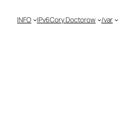
INFO
IPv6
Cory Doctorow
/var