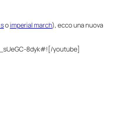
is
o
imperial march
), ecco una nuova
v=_sUeGC-8dyk#![/youtube]