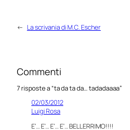
←
La scrivania di M.C. Escher
Commenti
7 risposte a “ta da ta da… tadadaaaa”
02/03/2012
Luigi Rosa
E’… E’… E’… E’… BELLERRIMO!!!!