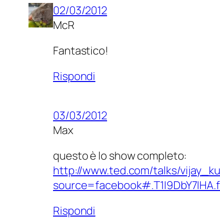
02/03/2012
McR
Fantastico!
Rispondi
03/03/2012
Max
questo è lo show completo:
http://www.ted.com/talks/vijay_
source=facebook#.T1I9DbY7IHA.
Rispondi