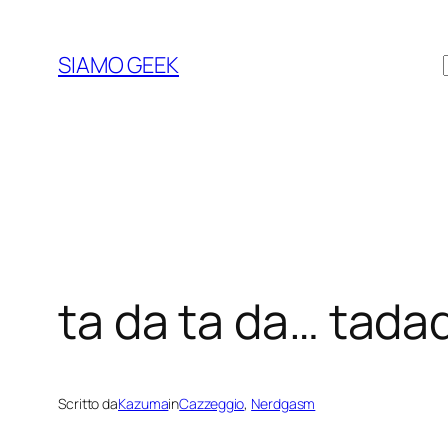
Vai
al
SIAMO GEEK
contenuto
ta da ta da… tad
Scritto da
Kazuma
in
Cazzeggio
, 
Nerdgasm