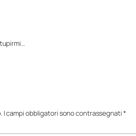
tupirmi…
.
I campi obbligatori sono contrassegnati
*