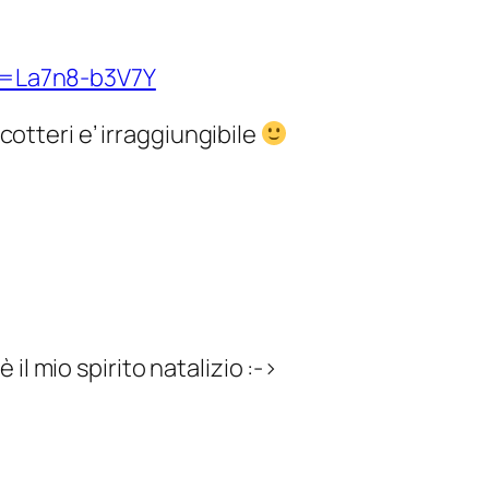
v=La7n8-b3V7Y
otteri e’ irraggiungibile
l mio spirito natalizio :->