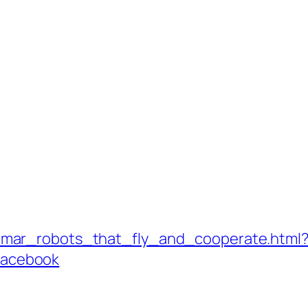
kumar_robots_that_fly_and_cooperate.html
facebook