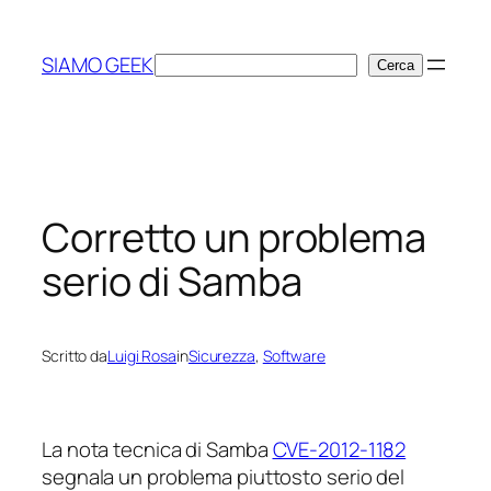
Vai
al
SIAMO GEEK
Cerca
Cerca
contenuto
Corretto un problema
serio di Samba
Scritto da
Luigi Rosa
in
Sicurezza
, 
Software
La nota tecnica di Samba
CVE-2012-1182
segnala un problema piuttosto serio del