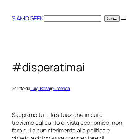
Vai
al
SIAMO GEEK
Cerca
Cerca
contenuto
#disperatimai
Scritto da
Luigi Rosa
in
Cronaca
Sappiamo tutti la situazione in cui ci
troviamo dal punto di vista economico, non
farò qui alcun riferimento alla politica e
chiedo a chi volesse commentare di