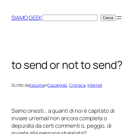
Vai
al
SIAMO GEEK
Cerca
Cerca
contenuto
to send or not to send?
Scritto da
Kazuma
in
Cazzeggio
, 
Cronaca
, 
Internet
Siamo onesti… a quanti di noi è capitato di
inviare un’email non ancora completa o
depurata da certi commenti o, peggio, di
inviarla alla persona sbagliata?