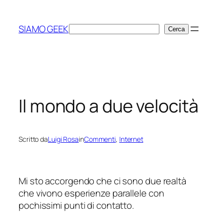
Vai
al
SIAMO GEEK
Cerca
Cerca
contenuto
Il mondo a due velocità
Scritto da
Luigi Rosa
in
Commenti
, 
Internet
Mi sto accorgendo che ci sono due realtà
che vivono esperienze parallele con
pochissimi punti di contatto.