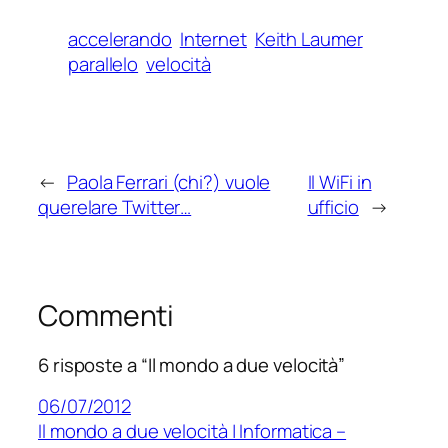
accelerando
Internet
Keith Laumer
parallelo
velocità
←
Paola Ferrari (chi?) vuole
Il WiFi in
querelare Twitter…
ufficio
→
Commenti
6 risposte a “Il mondo a due velocità”
06/07/2012
Il mondo a due velocità | Informatica –