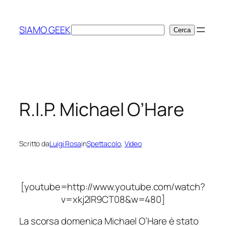
Vai
al
SIAMO GEEK
Cerca
Cerca
contenuto
R.I.P. Michael O’Hare
Scritto da
Luigi Rosa
in
Spettacolo
, 
Video
[youtube=http://www.youtube.com/watch?
v=xkj2lR9CT08&w=480]
La scorsa domenica Michael O’Hare è stato