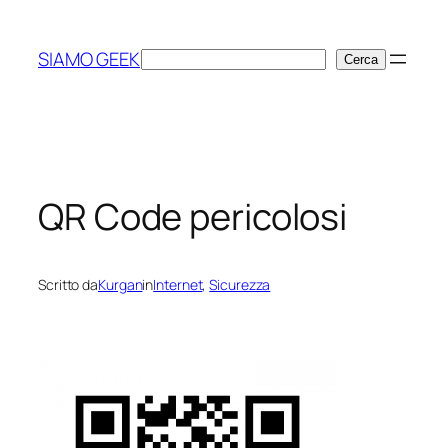
Vai
al
SIAMO GEEK
Cerca
Cerca
contenuto
QR Code pericolosi
Scritto da
Kurgan
in
Internet
, 
Sicurezza