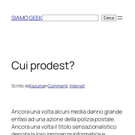
Vai
al
SIAMO GEEK
Cerca
Cerca
contenuto
Cui prodest?
Scritto da
Kazuma
in
Commenti
, 
Internet
Ancora una volta alcuni media danno grande
enfasi ad una azione della polizia postale.
Ancora una volta il titolo sensazionalistico
denota la loro ignoranza informatica e