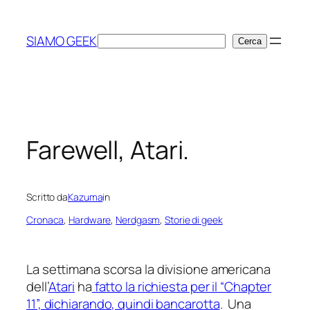
Vai
al
SIAMO GEEK
Cerca
Cerca
contenuto
Farewell, Atari.
Scritto da
Kazuma
in
Cronaca
, 
Hardware
, 
Nerdgasm
, 
Storie di geek
La settimana scorsa la divisione americana
dell’
Atari
ha
fatto la richiesta per il “Chapter
11”, dichiarando, quindi bancarotta
. Una