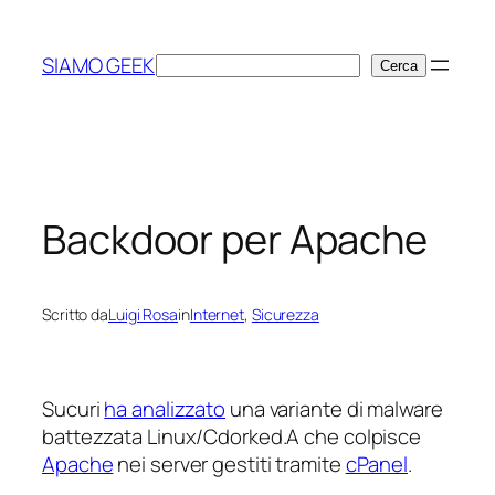
Vai
al
SIAMO GEEK
Cerca
Cerca
contenuto
Backdoor per Apache
Scritto da
Luigi Rosa
in
Internet
, 
Sicurezza
Sucuri
ha analizzato
una variante di malware
battezzata Linux/Cdorked.A che colpisce
Apache
nei server gestiti tramite
cPanel
.