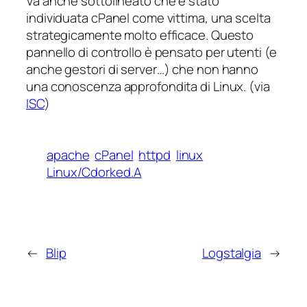
Va anche sottolineato che è stato
individuata cPanel come vittima, una scelta
strategicamente molto efficace. Questo
pannello di controllo è pensato per utenti (e
anche gestori di server…) che non hanno
una conoscenza approfondita di Linux. (via
ISC
)
apache
cPanel
httpd
linux
Linux/Cdorked.A
←
Blip
Logstalgia
→