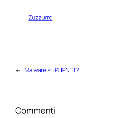
Zuzzurro
←
Malware su PHP.NET?
Commenti