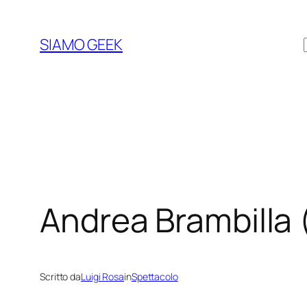
Vai
al
SIAMO GEEK
contenuto
Andrea Brambilla 
Scritto da
Luigi Rosa
in
Spettacolo