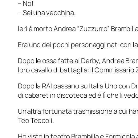
– No!
– Sei una vecchina.
Ieri è morto Andrea “Zuzzurro” Brambilla
Era uno dei pochi personaggi nati con la
Dopo le ossa fatte al
Derby
, Andrea Bram
loro cavallo di battaglia: il Commissario
Dopo la RAI passano su Italia Uno con
Dr
di cabaret in discoteca ed è lì che li vedo
Un’altra fortunata trasmissione a cui h
Teo Teocoli.
Ho visto in teatro Brambilla e Formicola 