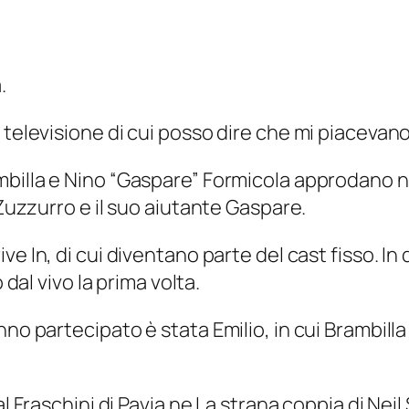
.
 televisione di cui posso dire che mi piacevano
billa e Nino “Gaspare” Formicola approdano nei
 Zuzzurro e il suo aiutante Gaspare.
ive In
, di cui diventano parte del cast fisso. In
 dal vivo la prima volta.
anno partecipato è stata
Emilio
, in cui Brambil
al Fraschini di Pavia ne
La strana coppia
di Neil