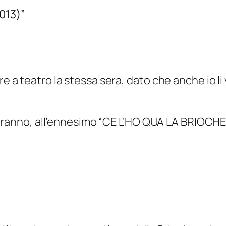
013)”
 teatro la stessa sera, dato che anche io li vi
deranno, all’ennesimo “CE L’HO QUA LA BRIOCHE