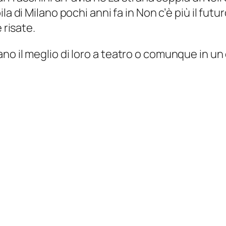
la di Milano pochi anni fa in N
on c’è più il futu
 risate.
no il meglio di loro a teatro o comunque in u