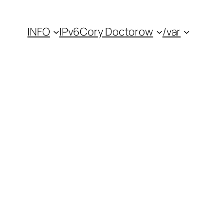
INFO
IPv6
Cory Doctorow
/var