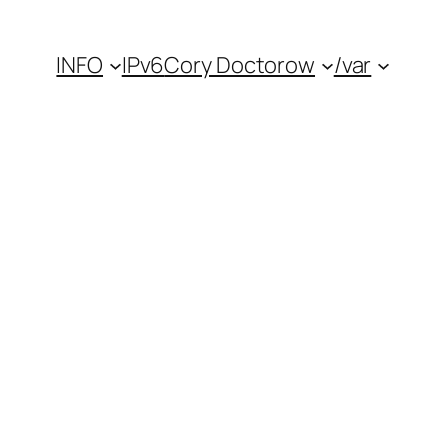
INFO
IPv6
Cory Doctorow
/var