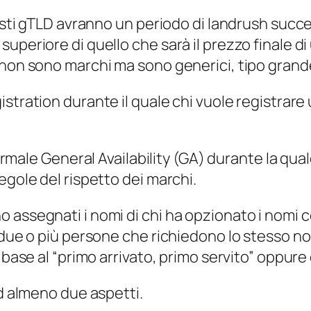
uesti gTLD avranno un periodo di
landrush
succe
uperiore di quello che sarà il prezzo finale d
 non sono marchi ma sono generici, tipo grand
istration
durante il quale chi vuole registrar
normale
General Availability (GA)
durante la qual
egole del rispetto dei marchi.
 assegnati i nomi di chi ha opzionato i nomi c
 (due o più persone che richiedono lo stesso n
 base al “primo arrivato, primo servito” oppure
ad almeno due aspetti.