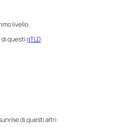
imo livello.
e
di questi
gTLD
:
sunrise
di questi altri: