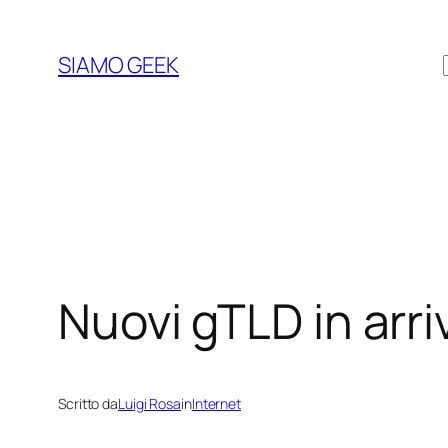
Vai
al
SIAMO GEEK
contenuto
Nuovi gTLD in arri
Scritto da
Luigi Rosa
in
Internet