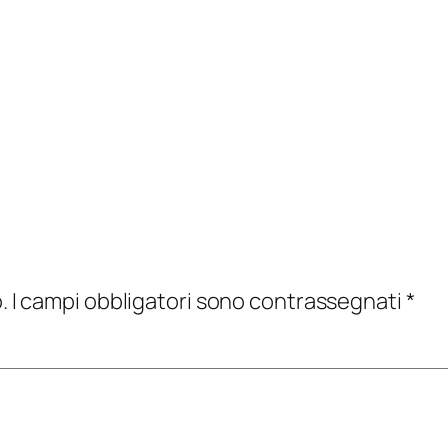
.
I campi obbligatori sono contrassegnati
*