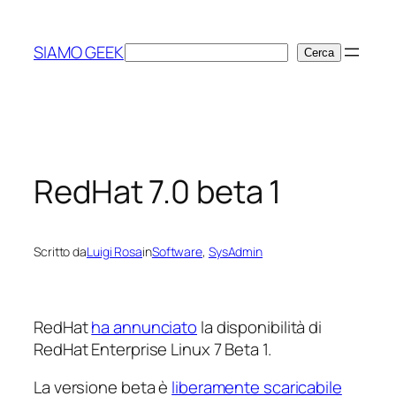
Vai
al
SIAMO GEEK
Cerca
Cerca
contenuto
RedHat 7.0 beta 1
Scritto da
Luigi Rosa
in
Software
, 
SysAdmin
RedHat
ha annunciato
la disponibilità di
RedHat Enterprise Linux 7 Beta 1.
La versione beta è
liberamente scaricabile