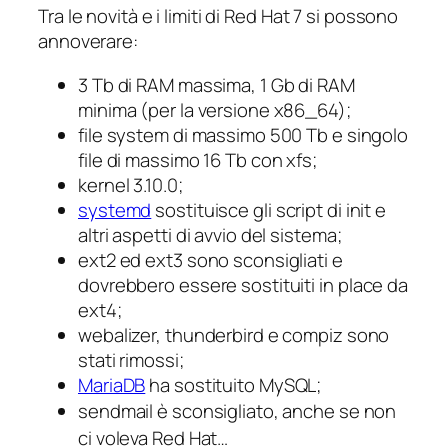
Tra le novità e i limiti di Red Hat 7 si possono
annoverare:
3 Tb di RAM massima, 1 Gb di RAM
minima (per la versione x86_64);
file system di massimo 500 Tb e singolo
file di massimo 16 Tb con xfs;
kernel 3.10.0;
systemd
sostituisce gli script di init e
altri aspetti di avvio del sistema;
ext2 ed ext3 sono sconsigliati e
dovrebbero essere sostituiti
in place
da
ext4;
webalizer, thunderbird e compiz sono
stati rimossi;
MariaDB
ha sostituito MySQL;
sendmail è sconsigliato, anche se non
ci voleva Red Hat…