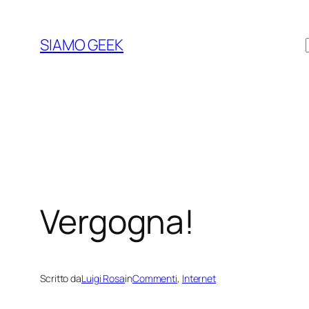
Vai
al
SIAMO GEEK
contenuto
Vergogna!
Scritto da
Luigi Rosa
in
Commenti
, 
Internet