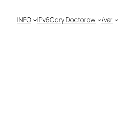
INFO
IPv6
Cory Doctorow
/var