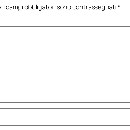
.
I campi obbligatori sono contrassegnati
*