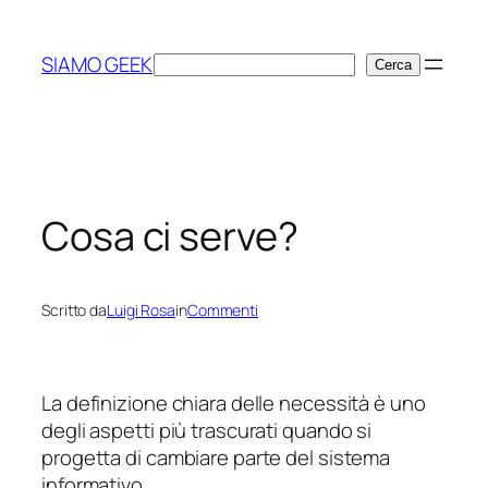
Vai
al
SIAMO GEEK
Cerca
Cerca
contenuto
Cosa ci serve?
Scritto da
Luigi Rosa
in
Commenti
La definizione chiara delle necessità è uno
degli aspetti più trascurati quando si
progetta di cambiare parte del sistema
informativo.