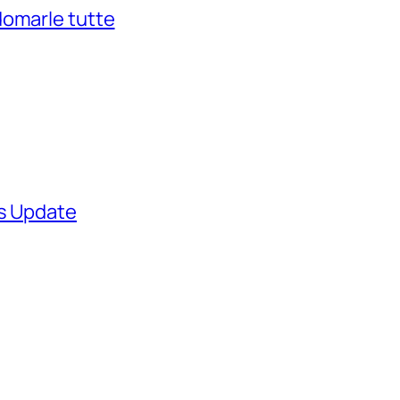
domarle tutte
ws Update