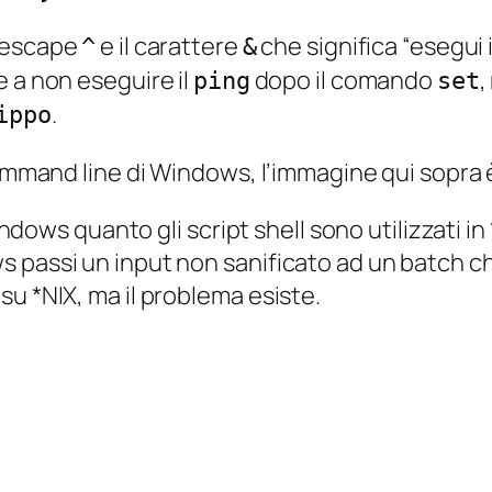
escape
e il carattere
che significa “esegui
^
&
 a non eseguire il
dopo il comando
,
ping
set
.
ippo
command line di Windows, l’immagine qui sopra 
Windows quanto gli script shell sono utilizzati in
 passi un input non sanificato ad un batch c
u *NIX, ma il problema esiste.