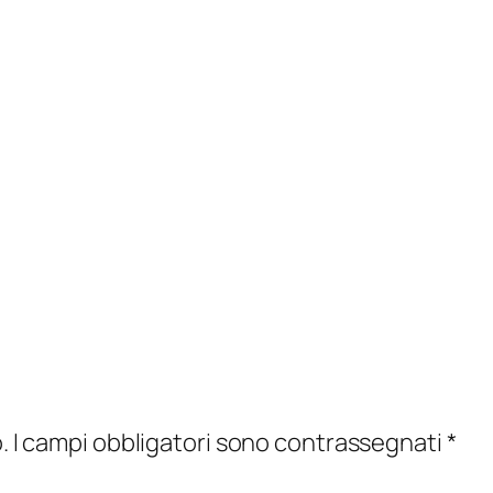
.
I campi obbligatori sono contrassegnati
*