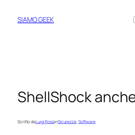
Vai
al
SIAMO GEEK
contenuto
ShellShock anch
Scritto da
Luigi Rosa
in
Sicurezza
, 
Software