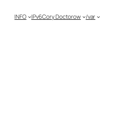
INFO
IPv6
Cory Doctorow
/var