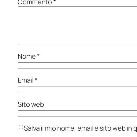
Commento
*
Nome
*
Email
*
Sito web
Salva il mio nome, email e sito web i