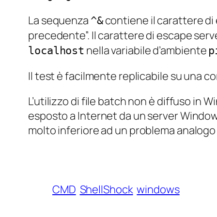
La sequenza
contiene il carattere di
^&
precedente”. Il carattere di
escape
serve
nella variabile d’ambiente
localhost
p
Il test è facilmente replicabile su una 
L’utilizzo di file batch non è diffuso in 
esposto a Internet da un server Windows
molto inferiore ad un problema analogo s
CMD
ShellShock
windows