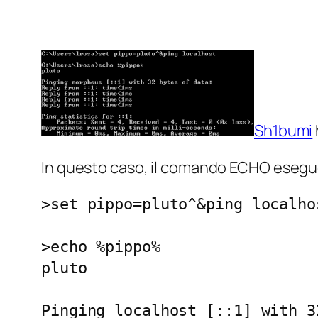
Sh1bumi
In questo caso, il comando ECHO esegue
>set pippo=pluto^&ping localhos
>echo %pippo%

pluto

Pinging localhost [::1] with 3