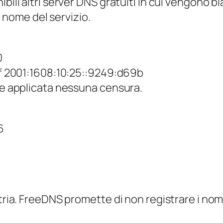
ili altri server DNS gratuiti in cui vengono bla
al nome del servizio.
0
12f 2001:1608:10:25::9249:d69b
ene applicata nessuna censura.
6
tria. FreeDNS promette di non registrare i nomi 