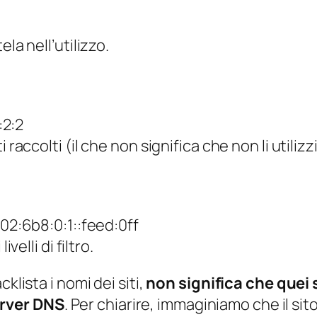
la nell’utilizzo.
:2:2
 raccolti (il che non significa che non li utilizz
a02:6b8:0:1::feed:0ff
velli di filtro.
klista i nomi dei siti,
non significa che quei 
erver DNS
. Per chiarire, immaginiamo che il si