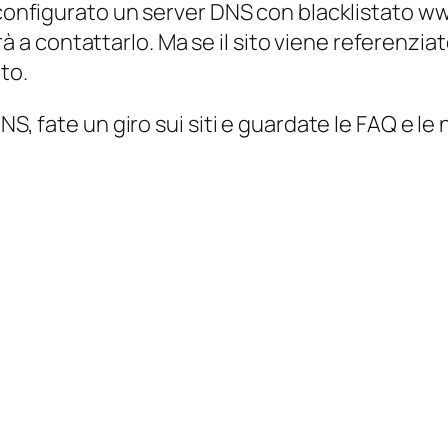
a configurato un server DNS con blacklistato w
irà a contattarlo. Ma se il sito viene referenziato 
to.
S, fate un giro sui siti e guardate le FAQ e le 