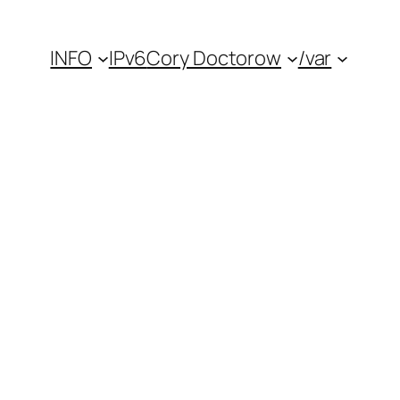
INFO
IPv6
Cory Doctorow
/var