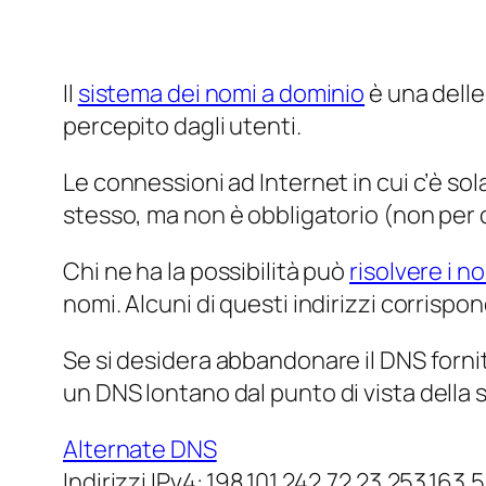
Il
sistema dei nomi a dominio
è una delle
percepito dagli utenti.
Le connessioni ad Internet in cui c’è s
stesso, ma non è obbligatorio (non per o
Chi ne ha la possibilità può
risolvere i n
nomi. Alcuni di questi indirizzi corrispon
Se si desidera abbandonare il DNS fornito
un DNS
lontano
dal punto di vista della 
Alternate DNS
Indirizzi IPv4: 198.101.242.72 23.253.163.