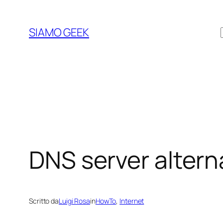
Vai
al
SIAMO GEEK
contenuto
DNS server alterna
Scritto da
Luigi Rosa
in
HowTo
, 
Internet