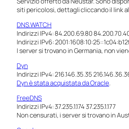
Servizio offerto da Neustar. Sono disponib
siti pericolosi, dettagli cliccando il link 
DNS.WATCH
Indirizzi IPv4: 84.200.69.80 84.200.70.4
Indirizzi IPv6: 2001:1608:10:25::1c04:b
I server si trovano in Germania, non vi
Dyn
Indirizzi IPv4: 216.146.35.35 216.146.36.3
Dyn è stata acquistata da Oracle
.
FreeDNS
Indirizzi IPv4: 37.235.1.174 37.235.1.177
Non censurati, i server si trovano in Aus