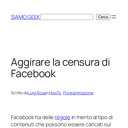
Vai
al
SIAMO GEEK
Cerca
Cerca
contenuto
Aggirare la censura di
Facebook
Scritto da
Luigi Rosa
in
HowTo
, 
Programmazione
Facebook ha delle
regole
in merito al tipo di
contenuti che possono essere caricati sul