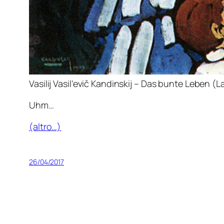
Vasilij Vasil’evič Kandinskij – Das bunte Leben (L
Uhm…
(altro…)
26/04/2017