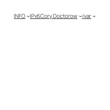
INFO
IPv6
Cory Doctorow
/var