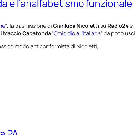
a e l’analfabetismo funzionale
ne
“, la trasmissione di
Gianluca Nicoletti
su
Radio24
si
di
Maccio Capatonda
“
Omicidio all’Italiana
” da poco usci
lassico modo anticonformista di Nicoletti,
la PA