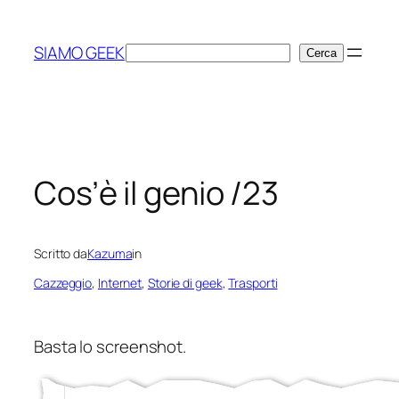
Vai
al
SIAMO GEEK
Cerca
Cerca
contenuto
Cos’è il genio /23
Scritto da
Kazuma
in
Cazzeggio
, 
Internet
, 
Storie di geek
, 
Trasporti
Basta lo screenshot.