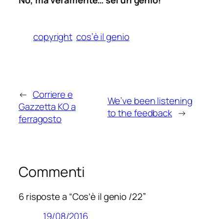
No, ma veramente…
sei un genio
!
copyright
cos’è il genio
←
Corriere e
We’ve been listening
Gazzetta KO a
to the feedback
→
ferragosto
Commenti
6 risposte a “Cos’è il genio /22”
19/08/2016