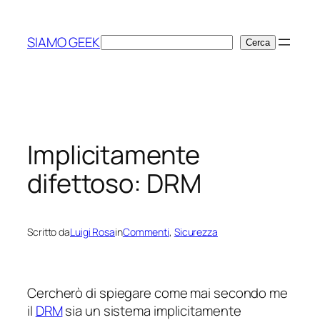
Vai
al
SIAMO GEEK
Cerca
Cerca
contenuto
Implicitamente
difettoso: DRM
Scritto da
Luigi Rosa
in
Commenti
, 
Sicurezza
Cercherò di spiegare come mai secondo me
il
DRM
sia un sistema implicitamente