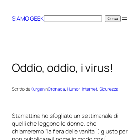
Vai
al
SIAMO GEEK
Cerca
Cerca
contenuto
Oddio, oddio, i virus!
Scritto da
Kurgan
in
Cronaca
, 
Humor
, 
Internet
, 
Sicurezza
Stamattina ho sfogliato un settimanale di
quelli che leggono le donne, che
chiameremo “la fiera delle vanita`”, giusto per
non pubblicare il nome in modo cosi`