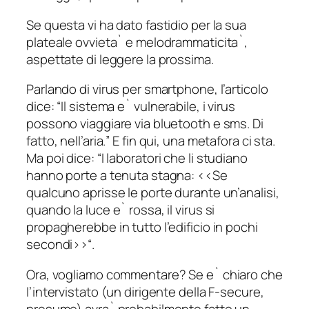
Se questa vi ha dato fastidio per la sua
plateale ovvieta` e melodrammaticita`,
aspettate di leggere la prossima.
Parlando di virus per smartphone, l’articolo
dice: “
Il sistema e` vulnerabile, i virus
possono viaggiare via bluetooth e sms. Di
fatto, nell’aria.
” E fin qui, una metafora ci sta.
Ma poi dice: “
I laboratori che li studiano
hanno porte a tenuta stagna: <<Se
qualcuno aprisse le porte durante un’analisi,
quando la luce e` rossa, il virus si
propagherebbe in tutto l’edificio in pochi
secondi>>
“.
Ora, vogliamo commentare? Se e` chiaro che
l’intervistato (un dirigente della F-secure,
presumo) avra` probabilmente fatto un