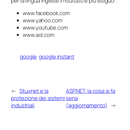
per la lingua inglese il risultato è più esiguo:
www.facebook.com
www.yahoo.com
www.youtube.com
www.aol.com
google
google instant
←
Stuxnet e la
ASP.NET: la cosa si fa
protezione dei sistemi
seria
industriali
(aggiornamento)
→