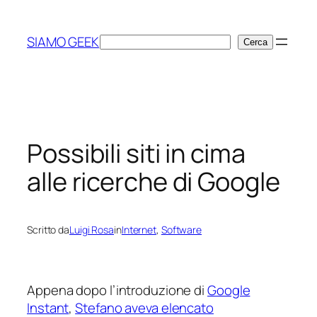
Vai
al
SIAMO GEEK
Cerca
Cerca
contenuto
Possibili siti in cima
alle ricerche di Google
Scritto da
Luigi Rosa
in
Internet
, 
Software
Appena dopo l’introduzione di
Google
Instant
,
Stefano aveva elencato