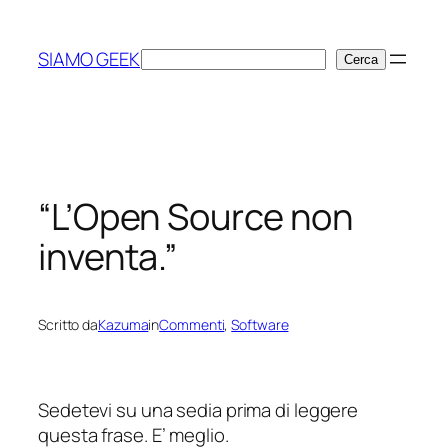
Vai
al
SIAMO GEEK
Cerca
Cerca
contenuto
“L’Open Source non
inventa.”
Scritto da
Kazuma
in
Commenti
, 
Software
Sedetevi su una sedia prima di leggere
questa frase. E’ meglio.