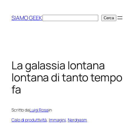
Vai
al
SIAMO GEEK
Cerca
Cerca
contenuto
La galassia lontana
lontana di tanto tempo
fa
Scritto da
Luigi Rosa
in
Calo di produttività
, 
Immagini
, 
Nerdgasm