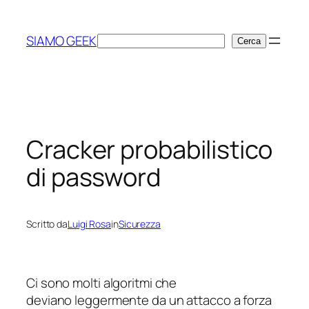
Vai
al
SIAMO GEEK
Cerca
Cerca
contenuto
Cracker probabilistico
di password
Scritto da
Luigi Rosa
in
Sicurezza
Ci sono molti algoritmi che
deviano leggermente da un attacco a forza