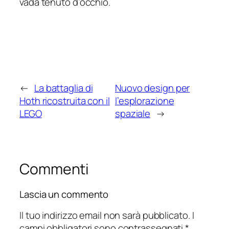
vada tenuto d’occhio.
←
La battaglia di
Nuovo design per
Hoth ricostruita con il
l’esplorazione
LEGO
spaziale
→
Commenti
Lascia un commento
Il tuo indirizzo email non sarà pubblicato.
I
campi obbligatori sono contrassegnati
*