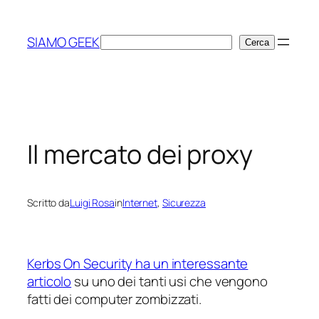
Vai
al
SIAMO GEEK
Cerca
Cerca
contenuto
Il mercato dei proxy
Scritto da
Luigi Rosa
in
Internet
, 
Sicurezza
Kerbs On Security ha un interessante
articolo
su uno dei tanti usi che vengono
fatti dei computer
zombizzati
.