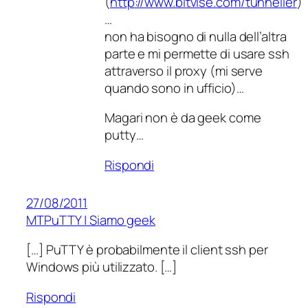
(
http://www.bitvise.com/tunnelier
)
…
non ha bisogno di nulla dell’altra
parte e mi permette di usare ssh
attraverso il proxy (mi serve
quando sono in ufficio)…
Magari non è da geek come
putty…
Rispondi
27/08/2011
MTPuTTY | Siamo geek
[…] PuTTY è probabilmente il client ssh per
Windows più utilizzato. […]
Rispondi