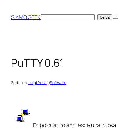
Vai
al
SIAMO GEEK
Cerca
Cerca
contenuto
PuTTY 0.61
Scritto da
Luigi Rosa
in
Software
Dopo quattro anni esce una nuova