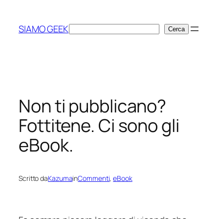
Vai
al
SIAMO GEEK
Cerca
Cerca
contenuto
Non ti pubblicano?
Fottitene. Ci sono gli
eBook.
Scritto da
Kazuma
in
Commenti
, 
eBook