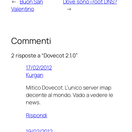
←
Buon San
Dove sono i root DNS?
Valentino
→
Commenti
2 risposte a “Dovecot 2.1.0”
17/02/2012
Kurgan
Mitico Dovecot. L’unico server imap
decente al mondo. Vado a vedere le
news.
Rispondi
19/02/2012