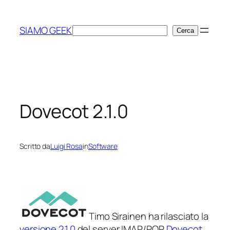
Vai
al
SIAMO GEEK
Cerca
Cerca
contenuto
Dovecot 2.1.0
Scritto da
Luigi Rosa
in
Software
Timo Sirainen ha rilasciato la
versione 2.1.0
del server IMAP/POP
Dovecot
.