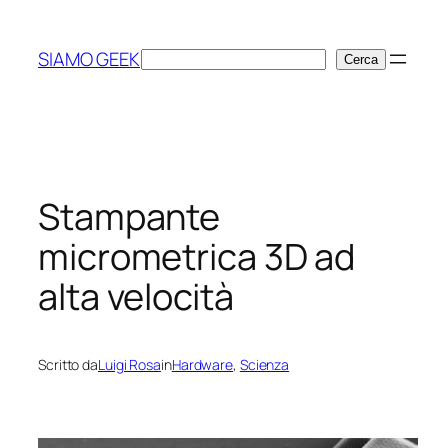
Vai
al
SIAMO GEEK
Cerca
Cerca
contenuto
Stampante
micrometrica 3D ad
alta velocità
Scritto da
Luigi Rosa
in
Hardware
, 
Scienza