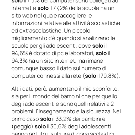
solo
il 71,1% dei computer sono collegati ad
Internet e
solo
il 77,2% delle scuole ha un
sito web nel quale raccogliere le
informazioni relative alle attività scolastiche
ed extrascolastiche. Un piccolo
miglioramento c’è quando si analizzano le
scuole per gli adolescenti, dove
solo
il
94,6% è dotato di pc e laboratori,
solo
il
94,3% ha un sito internet, ma rimane
comunque basso il dato sul numero di
computer connessi alla rete (
solo
il 79,8%).
Altri dati, però, aumentano il mio sconforto,
sia per il mondo dei bambini che per quello
degli adolescenti e sono quelli relativi a 2
problemi: l’insegnamento e la sicurezza. Nel
primo caso
solo
il 33,2% dei bambini e
(peggio)
solo
il 30,6% degli adolescenti
hanno potuto usufruire di corsi scolastici