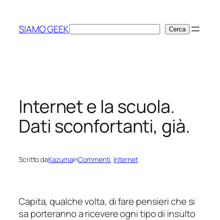
Vai
al
SIAMO GEEK
Cerca
Cerca
contenuto
Internet e la scuola.
Dati sconfortanti, già.
Scritto da
Kazuma
in
Commenti
, 
Internet
Capita, qualche volta, di fare pensieri che si
sa porteranno a ricevere ogni tipo di insulto