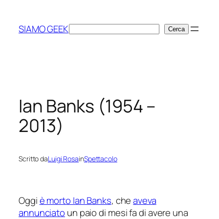
Vai
al
SIAMO GEEK
Cerca
Cerca
contenuto
Ian Banks (1954 –
2013)
Scritto da
Luigi Rosa
in
Spettacolo
Oggi
è morto Ian Banks
, che
aveva
annunciato
un paio di mesi fa di avere una