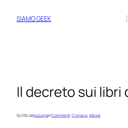
Vai
al
SIAMO GEEK
contenuto
Il decreto sui libr
Scritto da
Kazuma
in
Commenti
, 
Cronaca
, 
eBook