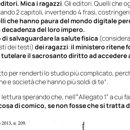
itori. Mica i ragazzi
. Gli editori. Quelli che
ando 2 capitoli, invertendo 4 frasi, costringen
lli che hanno paura del mondo digitale per
a decadenza del loro impero.
 di salvaguardare la salute fisica
(
considerat
ti dei testi
)
dei ragazzi
:
il ministero ritene
tutelare il sacrosanto diritto ad accedere 
tto per renderti lo studio più complicato, perch
one e società che hanno più soldi di te
“.
lettura sperando che, nell’”
Allegato 1
” a cui f
osa di comico, se non fosse che si tratta d