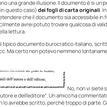
rio una grande illusione. Il doumento è si un p
 in questo caso
)
dei fogli di carta originali
. I
 pretendere che il documento sia accessibile in
cilmente avrei potuto trovare qualcosa di vali
lla lettura.
 tipico documento burocratico italiano, scritt
 ecc. Ma certo non potevo nemmeno lontanam
No, non vi siete 
autore e dell’editore
“. Un amico ha commentato
o avrebbe scritto, perchè troppo di parte. Gi