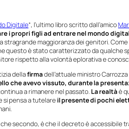
do Digitale
“, l’ultimo libro scritto dall’amico
Mar
e i propri figli ad entrare nel mondo digita
a stragrande maggioranza dei genitori. Come tu
nche questo è stato caratterizzato da qualche s
nitore rispetto alla volontà eplorativa e conosci
tizia della
firma
dell’attuale ministro Carrozza
llo che avevo vissuto, durante la presenta
 continua a rimanere nel passato.
La realtà
è qu
e si pensa a tutelare
il presente di pochi elett
mani.
lche secondo, è che il decreto è accessibile t