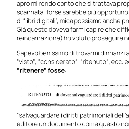
apro mi rendo conto che si trattava prop
scannata, forse sarebbe più opportuno
di “libri digitali”, mica possiamo anche
Già questo doveva farmi capire che diffi
reincarnazione
) ho voluto proseguire ne
Sapevo benissimo di trovarmi dinnanzi al
“
visto
“, “
considerato
“, “
ritenuto
“, ecc.
“ritenere” fosse
:
“
salvaguardare i diritti patrimoniali dell’
editore un documento come questo non l