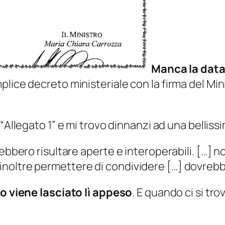
Manca la data
lice decreto ministeriale con la firma del Mini
“
Allegato 1
” e mi trovo dinnanzi ad una belliss
vrebbero risultare aperte e interoperabili. […
noltre permettere di condividere […] dovrebb
to viene lasciato lì appeso
. E quando ci si tr