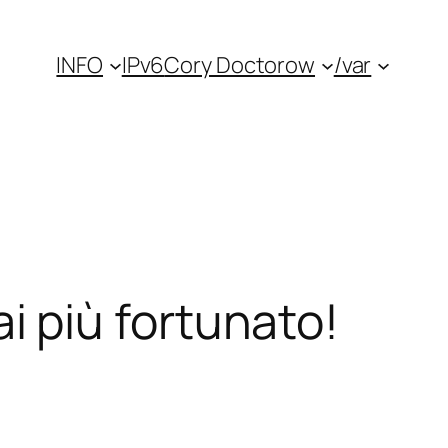
INFO
IPv6
Cory Doctorow
/var
rai più fortunato!