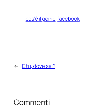
cos’è il genio
facebook
←
E tu, dove sei?
Commenti