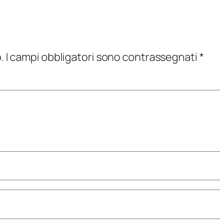
.
I campi obbligatori sono contrassegnati
*