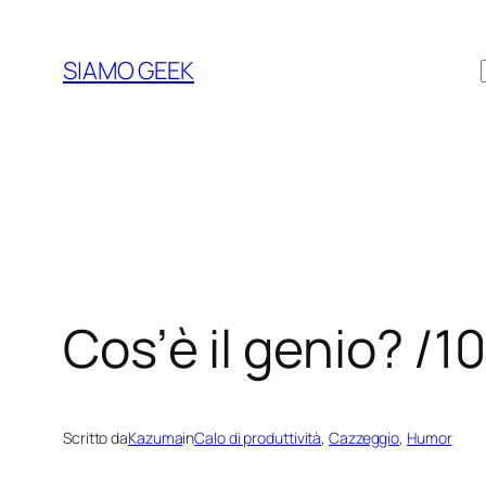
Vai
al
SIAMO GEEK
contenuto
Cos’è il genio? /1
Scritto da
Kazuma
in
Calo di produttività
, 
Cazzeggio
, 
Humor