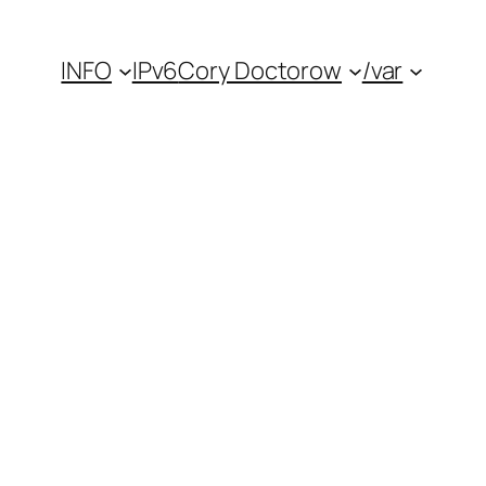
INFO
IPv6
Cory Doctorow
/var