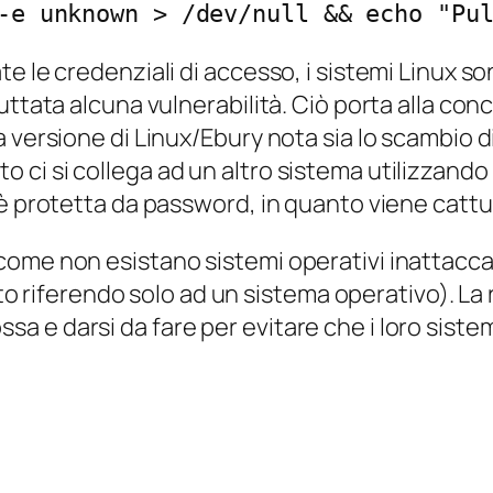
-e unknown > /dev/null && echo "Pu
te le credenziali di accesso, i sistemi Linux
uttata alcuna vulnerabilità. Ciò porta alla con
 versione di Linux/Ebury nota sia lo scambio di
i si collega ad un altro sistema utilizzando lo 
 è protetta da password, in quanto viene catt
ome non esistano sistemi operativi inattacca
sto riferendo solo ad un sistema operativo). La 
 rossa e darsi da fare per evitare che i loro sis