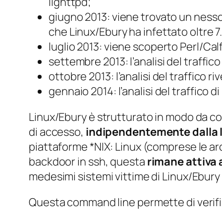
lighttpd;
giugno 2013: viene trovato un nesso t
che Linux/Ebury ha infettato oltre 7
luglio 2013: viene scoperto Perl/Cal
settembre 2013: l’analisi del traffic
ottobre 2013: l’analisi del traffico r
gennaio 2014: l’analisi del traffico d
Linux/Ebury è strutturato in modo da col
di accesso,
indipendentemente dalla 
piattaforme *NIX: Linux (comprese le ar
backdoor in ssh, questa
rimane attiva 
medesimi sistemi vittime di Linux/Ebury
Questa command line permette di verific