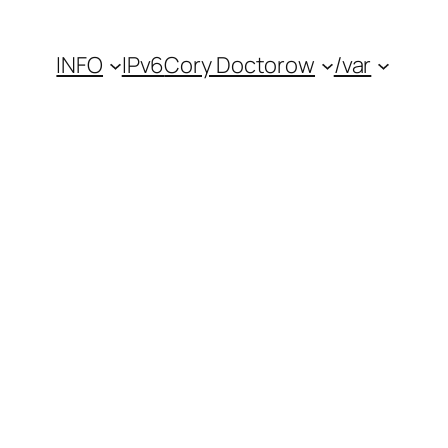
INFO
IPv6
Cory Doctorow
/var