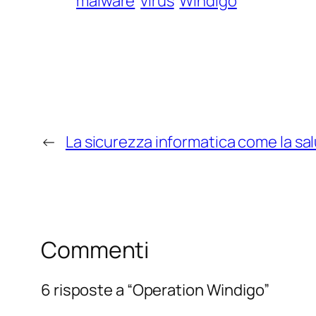
malware
virus
Windigo
←
La sicurezza informatica come la sa
Commenti
6 risposte a “Operation Windigo”