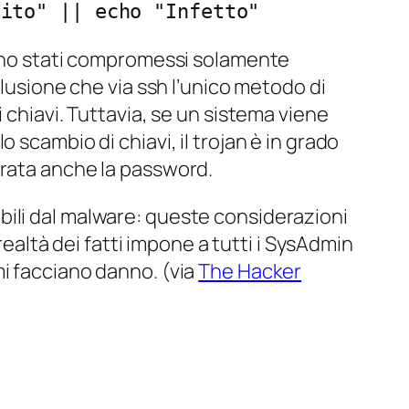
lito" || echo "Infetto"
 sono stati compromessi solamente
clusione che via ssh l’unico metodo di
 chiavi. Tuttavia, se un sistema viene
scambio di chiavi, il trojan è in grado
urata anche la password.
bili dal malware: queste considerazioni
realtà dei fatti impone a tutti i SysAdmin
temi facciano danno. (via
The Hacker