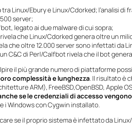
ra Linux/Ebury e Linux/Cdorked; l’analisi di fr
.500 server;
fbot, legato ai due malware di cui sopra;
o rivela che Linux/Cdorked genera oltre un milion
ivela che oltre 12.000 server sono infettati da L
i un C&C di Perl/Calfbot rivela che il bot gener
pire il più grande numero di piattaforme possibi
loro complessità e lunghezza
. Il risultato 
chitetture ARM), FreeBSD,OpenBSD, Apple OS X.
anche se le credenziali di accesso vengon
 e i Windows con Cygwin installato.
are se il proprio sistema è infettato da Linux