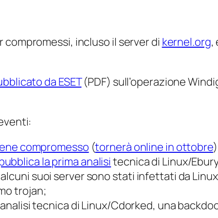
 compromessi, incluso il server di
kernel.org
,
ubblicato da ESET
(PDF) sull’operazione
Windi
eventi:
g viene compromesso
(
tornerà online in ottobre
)
ubblica la prima analisi
tecnica di Linux/Ebury,
lcuni suoi server sono stati infettati da Linux
mo trojan;
 analisi tecnica di Linux/Cdorked, una backdo