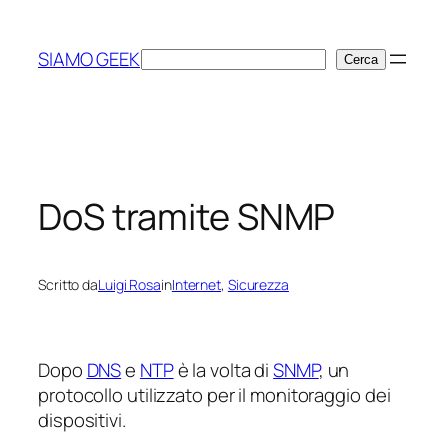
Vai
al
SIAMO GEEK
Cerca
Cerca
contenuto
DoS tramite SNMP
Scritto da
Luigi Rosa
in
Internet
, 
Sicurezza
Dopo
DNS
e
NTP
è la volta di
SNMP
, un
protocollo utilizzato per il monitoraggio dei
dispositivi.