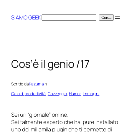
Vai
al
SIAMO GEEK
Cerca
Cerca
contenuto
Cos’è il genio /17
Scritto da
Kazuma
in
Calo di produttività
, 
Cazzeggio
, 
Humor
, 
Immagini
Sei un “
giornale
” online.
Sei talmente esperto che hai pure installato
uno dei millamila plugin che ti permette di