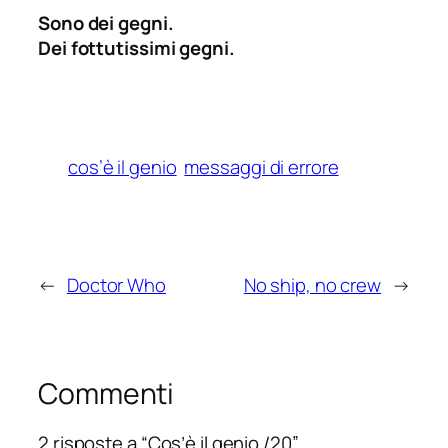
Sono dei
gegni
.
Dei fottutissimi
gegni
.
cos’è il genio
messaggi di errore
←
Doctor Who
No ship, no crew
→
Commenti
2 risposte a “Cos’è il genio /20”