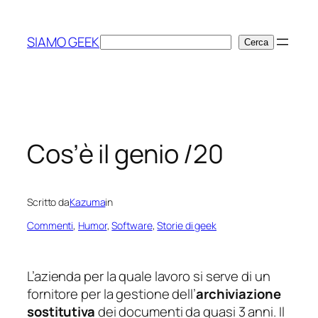
Vai
al
SIAMO GEEK
Cerca
Cerca
contenuto
Cos’è il genio /20
Scritto da
Kazuma
in
Commenti
, 
Humor
, 
Software
, 
Storie di geek
L’azienda per la quale lavoro si serve di un
fornitore per la gestione dell’
archiviazione
sostitutiva
dei documenti da quasi 3 anni. Il