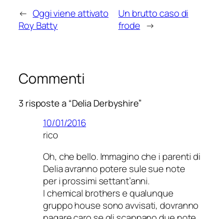
←
Oggi viene attivato
Un brutto caso di
Roy Batty
frode
→
Commenti
3 risposte a “Delia Derbyshire”
10/01/2016
rico
Oh, che bello. Immagino che i parenti di
Delia avranno potere sule sue note
per i prossimi settant’anni.
I chemical brothers e qualunque
gruppo house sono avvisati, dovranno
pagare caro se gli scappano due note