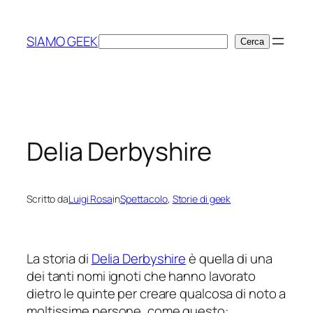
Vai
al
SIAMO GEEK
Cerca
Cerca
contenuto
Delia Derbyshire
Scritto da
Luigi Rosa
in
Spettacolo
, 
Storie di geek
La storia di
Delia Derbyshire
è quella di una
dei tanti nomi ignoti che hanno lavorato
dietro le quinte per creare qualcosa di noto a
moltissime persone, come questo: