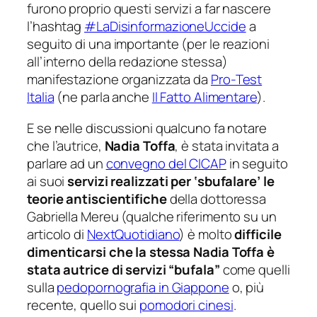
furono proprio questi servizi a far nascere
l’hashtag
#LaDisinformazioneUccide
a
seguito di una importante (per le reazioni
all’interno della redazione stessa)
manifestazione organizzata da
Pro-Test
Italia
(ne parla anche
Il Fatto Alimentare
).
E se nelle discussioni qualcuno fa notare
che l’autrice,
Nadia Toffa
, è stata invitata a
parlare ad un
convegno del CICAP
in seguito
ai suoi
servizi realizzati per ‘sbufalare’ le
teorie antiscientifiche
della dottoressa
Gabriella Mereu (qualche riferimento su un
articolo di
NextQuotidiano
) è molto
difficile
dimenticarsi che la stessa Nadia Toffa è
stata autrice di servizi “bufala”
come quelli
sulla
pedopornografia in Giappone
o, più
recente, quello sui
pomodori cinesi
.