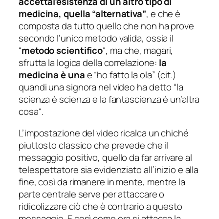
accettal’esistenza di un altro tipo di
medicina, quella “alternativa”
, e che è
composta da tutto quello che non ha prove
secondo l’unico metodo valida, ossia il
“
metodo scientifico
“, ma che, magari,
sfrutta la logica della correlazione:
la
medicina è una
e “
ho fatto la ola
” (
cit.
)
quandi una signora nel video ha detto “
la
scienza è scienza e la fantascienza è un’altra
cosa
“.
L’impostazione del video ricalca un chiché
piuttosto classico che prevede che il
messaggio positivo, quello da far arrivare al
telespettatore sia evidenziato all’inizio e alla
fine, così da rimanere in mente, mentre la
parte centrale serve per attaccare o
ridicolizzare ciò che è contrario a questo
messaggio. E così come ora si attacca la