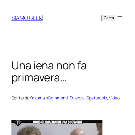
Vai
al
SIAMO GEEK
Cerca
Cerca
contenuto
Una iena non fa
primavera…
Scritto da
Kazuma
in
Commenti
, 
Scienza
, 
Spettacolo
, 
Video