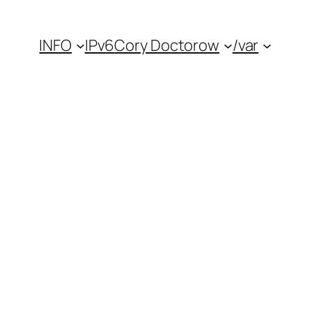
INFO
IPv6
Cory Doctorow
/var