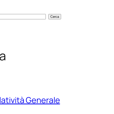
Cerca
Cerca
a
latività Generale