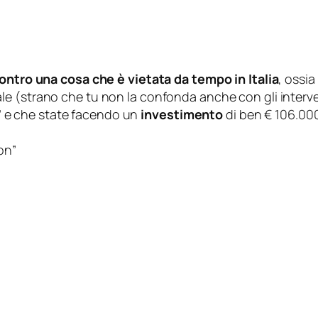
contro una cosa che è vietata da tempo in Italia
, ossi
le (
strano che tu non la confonda anche con gli interve
vi” e che state facendo un
investimento
di ben € 106.00
ion
”