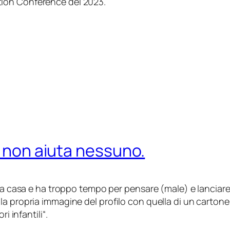
ion Conference del 2023.
o non aiuta nessuno.
e a casa e ha troppo tempo per pensare (
male
) e lancia
a propria immagine del profilo con quella di un cartone
ri infantili
“.