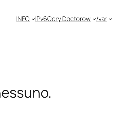
INFO
IPv6
Cory Doctorow
/var
 nessuno.