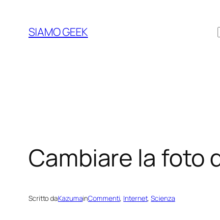
Vai
al
SIAMO GEEK
contenuto
Cambiare la foto d
Scritto da
Kazuma
in
Commenti
, 
Internet
, 
Scienza