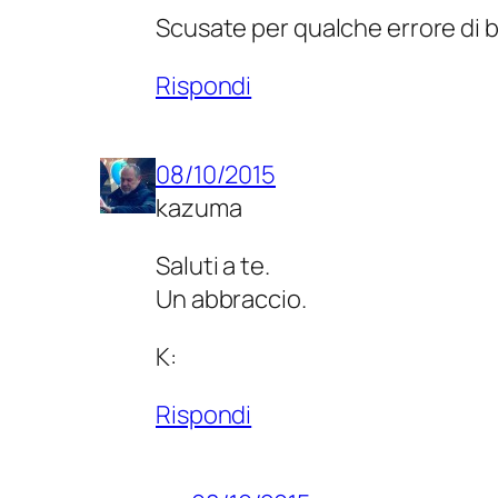
Scusate per qualche errore di b
Rispondi
08/10/2015
kazuma
Saluti a te.
Un abbraccio.
K:
Rispondi