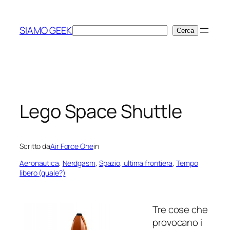
Vai
al
SIAMO GEEK
Cerca
Cerca
contenuto
Lego Space Shuttle
Scritto da
Air Force One
in
Aeronautica
, 
Nerdgasm
, 
Spazio, ultima frontiera
, 
Tempo
libero (quale?)
Tre cose che
provocano i