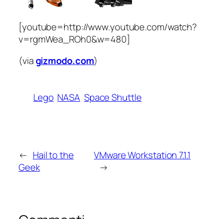
[youtube=http://www.youtube.com/watch?
v=rgmWea_ROh0&w=480]
(via
gizmodo.com
)
Lego
NASA
Space Shuttle
←
Hail to the
VMware Workstation 7.1.1
Geek
→