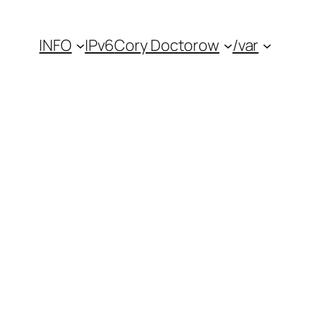
INFO
IPv6
Cory Doctorow
/var