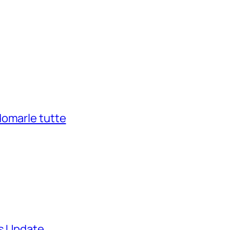
domarle tutte
ws Update