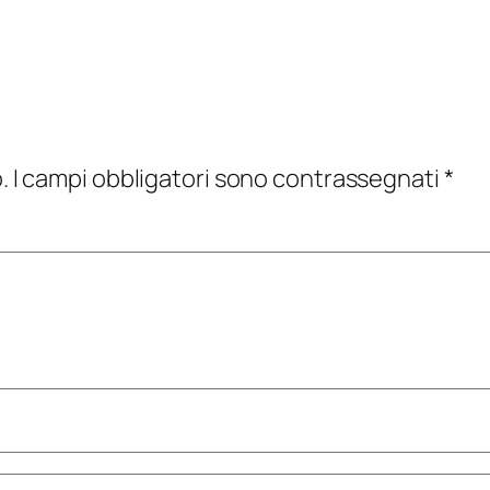
.
I campi obbligatori sono contrassegnati
*