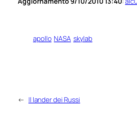
Aggiornamento 9/10/2010 13:40
:
alc
apollo
NASA
skylab
←
Il lander dei Russi