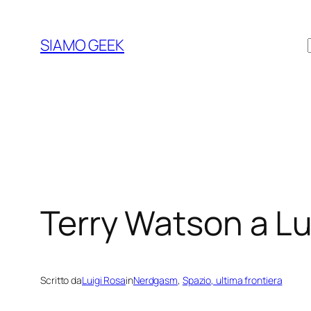
Vai
al
SIAMO GEEK
contenuto
Terry Watson a L
Scritto da
Luigi Rosa
in
Nerdgasm
, 
Spazio, ultima frontiera