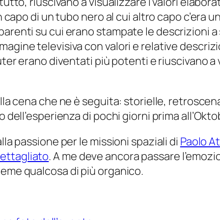
utto, riuscivano a visualizzare i valori elabora
 un capo di un tubo nero al cui altro capo c’era
parenti su cui erano stampate le descrizioni a
agine televisiva con valori e relative descrizi
puter erano diventati più potenti e riuscivano
lla cena che ne è seguita: storielle, retroscen
to dell’esperienza di pochi giorni prima all’Okt
lla passione per le missioni spaziali di
Paolo At
ettagliato
. A me deve ancora passare l’emozi
ieme qualcosa di più organico.