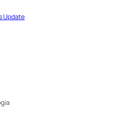
ws Update
ogia