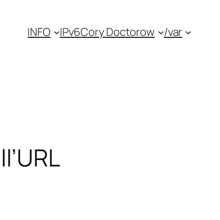
INFO
IPv6
Cory Doctorow
/var
ll’URL