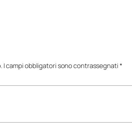
.
I campi obbligatori sono contrassegnati
*