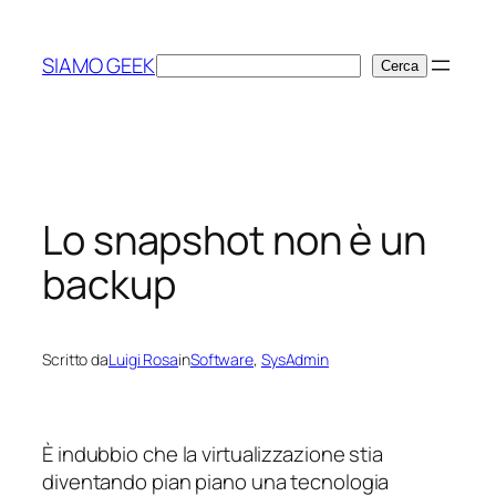
Vai
al
SIAMO GEEK
Cerca
Cerca
contenuto
Lo snapshot non è un
backup
Scritto da
Luigi Rosa
in
Software
, 
SysAdmin
È indubbio che la virtualizzazione stia
diventando pian piano una tecnologia