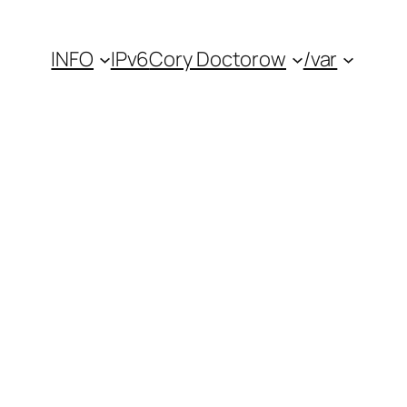
INFO
IPv6
Cory Doctorow
/var