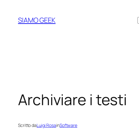
Vai
al
SIAMO GEEK
contenuto
Archiviare i testi
Scritto da
Luigi Rosa
in
Software