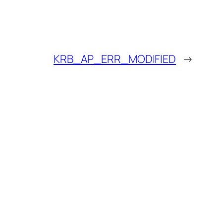
KRB_AP_ERR_MODIFIED
→