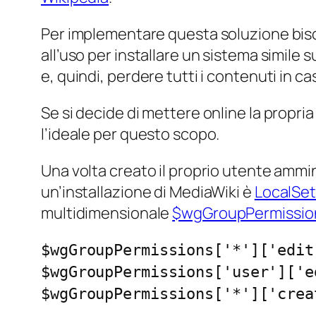
Per implementare questa soluzione biso
all’uso per installare un sistema simile s
e, quindi, perdere tutti i contenuti in ca
Se si decide di mettere online la propria
l’ideale per questo scopo.
Una volta creato il proprio utente amminis
un’installazione di MediaWiki è
LocalSet
multidimensionale
$wgGroupPermissio
$wgGroupPermissions['*']['edit
$wgGroupPermissions['user']['e
$wgGroupPermissions['*']['crea