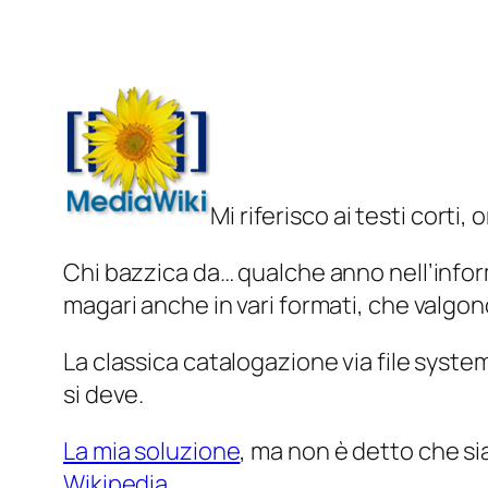
Mi riferisco ai testi corti,
Chi bazzica da… qualche anno nell’inform
magari anche in vari formati, che valgono
La classica catalogazione via file syste
si deve.
La mia soluzione
, ma non è detto che sia
Wikipedia
.